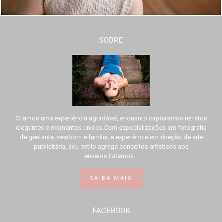
SOBRE
Criamos uma experiência agradável, enquanto capturamos retratos
elegantes e momentos únicos.Com especializações em fotografia
de gestante, newborn e família, e experiência em direção de arte
publicitária, seu estilo agrega conceitos artísticos aos
ensaios.Estamos...
SAIBA MAIS
FACEBOOK