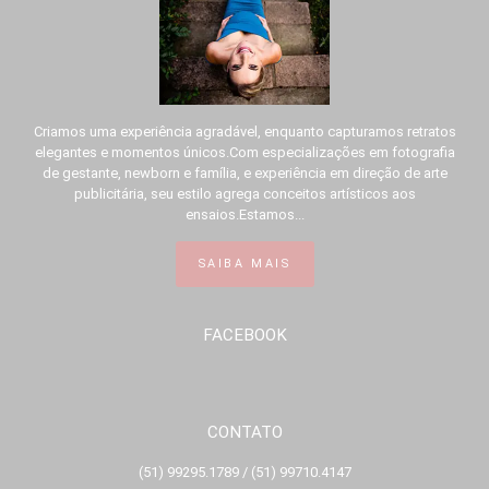
Criamos uma experiência agradável, enquanto capturamos retratos
elegantes e momentos únicos.Com especializações em fotografia
de gestante, newborn e família, e experiência em direção de arte
publicitária, seu estilo agrega conceitos artísticos aos
ensaios.Estamos...
SAIBA MAIS
FACEBOOK
CONTATO
(51) 99295.1789 / (51) 99710.4147