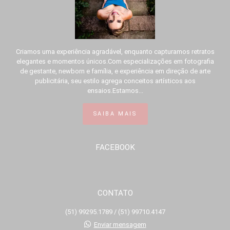
Criamos uma experiência agradável, enquanto capturamos retratos
elegantes e momentos únicos.Com especializações em fotografia
de gestante, newborn e família, e experiência em direção de arte
publicitária, seu estilo agrega conceitos artísticos aos
ensaios.Estamos...
SAIBA MAIS
FACEBOOK
CONTATO
(51) 99295.1789 / (51) 99710.4147
Enviar mensagem