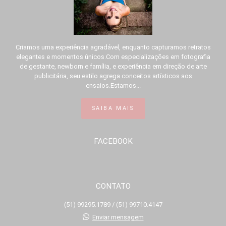
Criamos uma experiência agradável, enquanto capturamos retratos
elegantes e momentos únicos.Com especializações em fotografia
de gestante, newborn e família, e experiência em direção de arte
publicitária, seu estilo agrega conceitos artísticos aos
ensaios.Estamos...
SAIBA MAIS
FACEBOOK
CONTATO
(51) 99295.1789 / (51) 99710.4147
Enviar mensagem