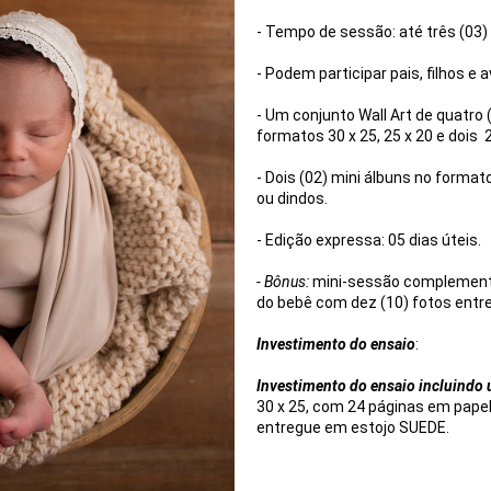
- Tempo de sessão: até três (03)
- Podem participar pais, filhos e a
- Um conjunto Wall Art de quatro
formatos 30 x 25, 25 x 20 e dois 
- Dois (02) mini álbuns no format
ou dindos.
- Edição expressa: 05 dias úteis.
- Bônus:
mini-sessão complementa
do bebê com dez (10) fotos entr
Investimento do ensaio
:
Investimento do ensaio incluindo
30 x 25, com 24 páginas em papel 
entregue em estojo SUEDE.