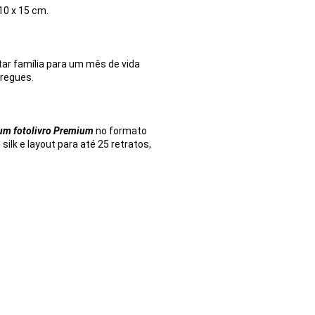
10 x 15 cm.
r família para um mês de vida
tregues.
 um fotolivro Premium
no formato
silk e layout para até 25 retratos,