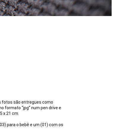
As fotos são entregues como
 no formato “jpg” num pen drive e
5 x 21 cm.
(03) para o bebê e um (01) com os