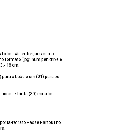
As fotos são entregues como
 no formato “jpg” num pen drive e
3 x 18 cm.
2) para o bebê e um (01) para os
horas e trinta (30) minutos.
 porta-retrato Passe Partout no
ra.