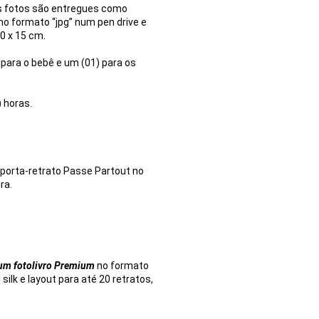
As fotos são entregues como
 no formato “jpg” num pen drive e
0 x 15 cm.
 para o bebê e um (01) para os
 horas.
 porta-retrato Passe Partout no
ra.
 um fotolivro Premium
no formato
silk e layout para até 20 retratos,