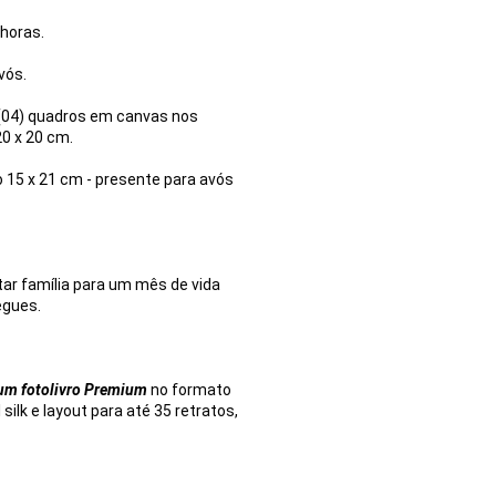
 horas.
vós.
 (04) quadros em canvas nos
20 x 20 cm.
o 15 x 21 cm - presente para avós
r família para um mês de vida
egues.
 um fotolivro Premium
no formato
silk e layout para até 35 retratos,