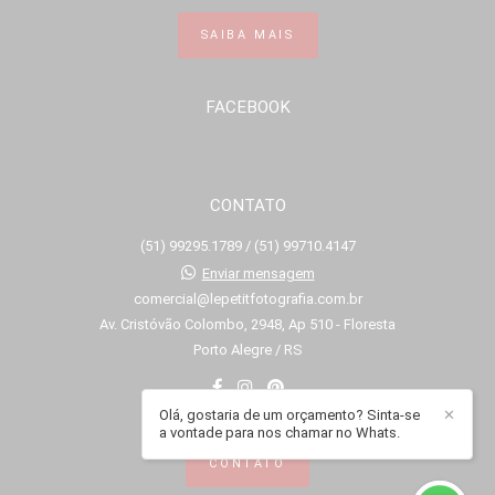
SAIBA MAIS
FACEBOOK
CONTATO
(51) 99295.1789 / (51) 99710.4147
Enviar mensagem
comercial@lepetitfotografia.com.br
Av. Cristóvão Colombo, 2948, Ap 510 - Floresta
Porto Alegre / RS
Olá, gostaria de um orçamento? Sinta-se
✕
a vontade para nos chamar no Whats.
CONTATO