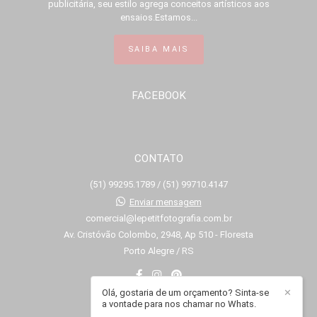
publicitária, seu estilo agrega conceitos artísticos aos
ensaios.Estamos...
SAIBA MAIS
FACEBOOK
CONTATO
(51) 99295.1789 / (51) 99710.4147
Enviar mensagem
comercial@lepetitfotografia.com.br
Av. Cristóvão Colombo, 2948, Ap 510 - Floresta
Porto Alegre / RS
Olá, gostaria de um orçamento? Sinta-se
✕
a vontade para nos chamar no Whats.