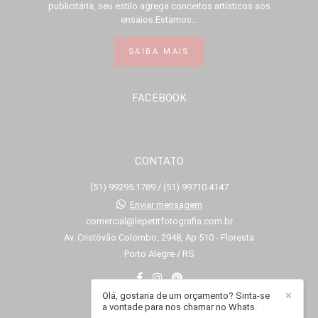
publicitária, seu estilo agrega conceitos artísticos aos
ensaios.Estamos...
SAIBA MAIS
FACEBOOK
CONTATO
(51) 99295.1789 / (51) 99710.4147
Enviar mensagem
comercial@lepetitfotografia.com.br
Av. Cristóvão Colombo, 2948, Ap 510 - Floresta
Porto Alegre / RS
Olá, gostaria de um orçamento? Sinta-se
✕
a vontade para nos chamar no Whats.