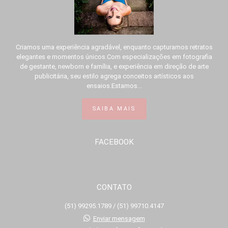
Criamos uma experiência agradável, enquanto capturamos retratos
elegantes e momentos únicos.Com especializações em fotografia
de gestante, newborn e família, e experiência em direção de arte
publicitária, seu estilo agrega conceitos artísticos aos
ensaios.Estamos...
SAIBA MAIS
FACEBOOK
CONTATO
(51) 99295.1789 / (51) 99710.4147
Enviar mensagem