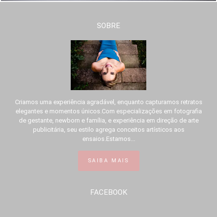
SOBRE
Criamos uma experiência agradável, enquanto capturamos retratos
elegantes e momentos únicos.Com especializações em fotografia
de gestante, newborn e família, e experiência em direção de arte
publicitária, seu estilo agrega conceitos artísticos aos
ensaios.Estamos...
SAIBA MAIS
FACEBOOK