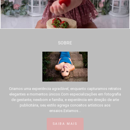
SOBRE
Criamos uma experiência agradável, enquanto capturamos retratos
elegantes e momentos únicos.Com especializações em fotografia
de gestante, newborn e família, e experiência em direção de arte
publicitária, seu estilo agrega conceitos artísticos aos
ensaios.Estamos...
SAIBA MAIS