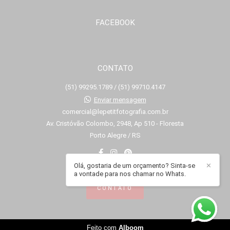
FACEBOOK
CONTATO
(51) 99295.1789 / (51) 99710.4147
Enviar mensagem
comercial@lepetitfotografia.com.br
Av. Cristóvão Colombo, 2948, Ap 510 - Floresta
Porto Alegre / RS
Olá, gostaria de um orçamento? Sinta-se
✕
a vontade para nos chamar no Whats.
CONTATO
Feito com
Alboom