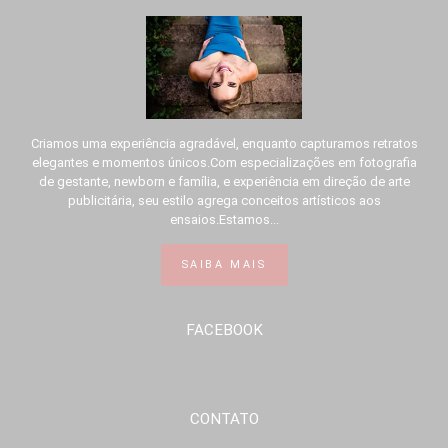
Criamos uma experiência agradável, enquanto capturamos retratos
elegantes e momentos únicos.Com especializações em fotografia
de gestante, newborn e família, e experiência em direção de arte
publicitária, seu estilo agrega conceitos artísticos aos
ensaios.Estamos...
SAIBA MAIS
FACEBOOK
CONTATO