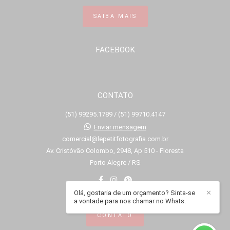
SAIBA MAIS
FACEBOOK
CONTATO
(51) 99295.1789 / (51) 99710.4147
Enviar mensagem
comercial@lepetitfotografia.com.br
Av. Cristóvão Colombo, 2948, Ap 510 - Floresta
Porto Alegre / RS
Olá, gostaria de um orçamento? Sinta-se
✕
a vontade para nos chamar no Whats.
CONTATO