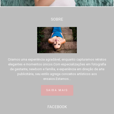
SOBRE
Criamos uma experiência agradável, enquanto capturamos retratos
elegantes e momentos únicos.Com especializações em fotografia
de gestante, newborn e família, e experiência em direção de arte
publicitária, seu estilo agrega conceitos artísticos aos
ensaios.Estamos...
SAIBA MAIS
FACEBOOK