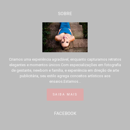
SOBRE
Criamos uma experiência agradável, enquanto capturamos retratos
elegantes e momentos únicos.Com especializações em fotografia
de gestante, newborn e família, e experiência em direção de arte
publicitária, seu estilo agrega conceitos artísticos aos
ensaios.Estamos...
SAIBA MAIS
FACEBOOK