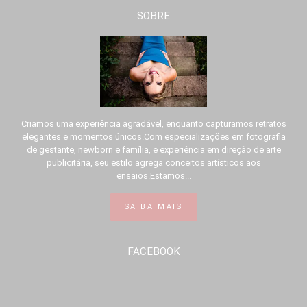
SOBRE
Criamos uma experiência agradável, enquanto capturamos retratos
elegantes e momentos únicos.Com especializações em fotografia
de gestante, newborn e família, e experiência em direção de arte
publicitária, seu estilo agrega conceitos artísticos aos
ensaios.Estamos...
SAIBA MAIS
FACEBOOK